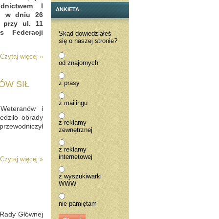
odnictwem I
ANKIETA
o, w dniu 26
 przy ul. 11
s Federacji
Skąd dowiedziałeś
się o naszej stronie?
Czytaj więcej »
od znajomych
ÓW SIŁ
z prasy
z mailingu
Weteranów i
edziło obrady
z reklamy
przewodniczył
zewnętrznej
z reklamy
internetowej
Czytaj więcej »
z wyszukiwarki
WWW
nie pamiętam
 Rady Głównej