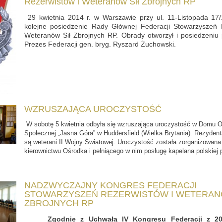
Rezerwistów i Weteranów Sił Zbrojnych RP
29 kwietnia 2014 r. w Warszawie przy ul. 11-Listopada 17/
kolejne posiedzenie Rady Głównej Federacji Stowarzyszeń 
Weteranów Sił Zbrojnych RP. Obrady otworzył i posiedzeniu 
Prezes Federacji gen. bryg. Ryszard Żuchowski.
WZRUSZAJĄCA UROCZYSTOŚĆ
W sobotę 5 kwietnia odbyła się wzruszająca uroczystość w Domu O
Społecznej „Jasna Góra” w Huddersfield (Wielka Brytania). Rezyden
są weterani II Wojny Światowej. Uroczystość została zorganizowana 
kierownictwu Ośrodka i pełniącego w nim posługę kapelana polskiej p
NADZWYCZAJNY KONGRES FEDERACJI
STOWARZYSZEŃ REZERWISTÓW I WETERAN
ZBROJNYCH RP
Zgodnie z Uchwałą IV Kongresu Federacji z 201