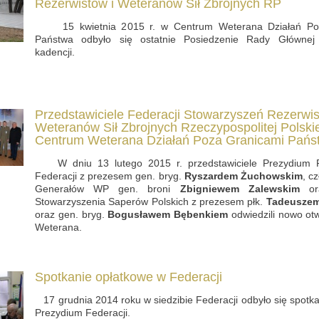
Rezerwistów i Weteranów Sił Zbrojnych RP
15 kwietnia 2015 r. w Centrum Weterana Działań Po
Państwa odbyło się ostatnie Posiedzenie Rady Głównej 
kadencji.
Przedstawiciele Federacji Stowarzyszeń Rezerwis
Weteranów Sił Zbrojnych Rzeczypospolitej Polski
Centrum Weterana Działań Poza Granicami Pańs
W dniu 13 lutego 2015 r. przedstawiciele Prezydium 
Federacji z prezesem gen. bryg.
Ryszardem Żuchowskim
, c
Generałów WP gen. broni
Zbigniewem Zalewskim
ora
Stowarzyszenia Saperów Polskich z prezesem płk.
Tadeuszem
oraz gen. bryg.
Bogusławem Bębenkiem
odwiedzili nowo ot
Weterana.
Spotkanie opłatkowe w Federacji
17 grudnia 2014 roku w siedzibie Federacji odbyło się spotk
Prezydium Federacji.