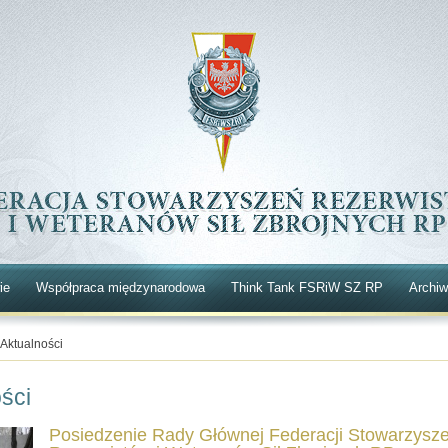
ie
Współpraca międzynarodowa
Think Tank FSRiW SZ RP
Archi
Aktualności
ści
Posiedzenie Rady Głównej Federacji Stowarzysz