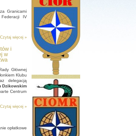
za Granicami
Federacji IV
Czytaj więcej »
tów i
ej w
twa
Rady Głównej
złonkiem Klubu
z delegacją
 Dzikowskim
warte Centrum
Czytaj więcej »
anie opłatkowe