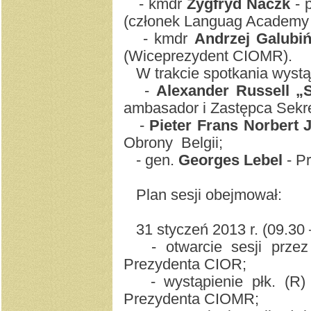
- kmdr
Zygfryd Naczk
- 
(członek Languag Academy
- kmdr
Andrzej Galubi
(Wiceprezydent CIOMR).
W trakcie spotkania wystąp
-
Alexander Russell 
ambasador i Zastępca Sekr
-
Pieter Frans Norbert
Obrony Belgii;
- gen.
Georges Lebel
- P
Plan sesji obejmował:
31 styczeń 2013 r. (09.30 
- otwarcie sesji prze
Prezydenta CIOR;
- wystąpienie płk. (R)
Prezydenta CIOMR;