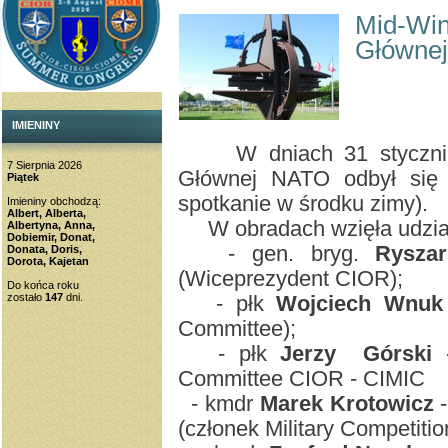
Mid-Win
Główne
IMIENINY
W dniach 31 stycznia d
7 Sierpnia 2026
Głównej NATO odbył się
Piątek
spotkanie w środku zimy).
Imieniny obchodzą:
Albert, Alberta,
W obradach wzięła udział 
Albertyna, Anna,
Dobiemir, Donat,
- gen. bryg.
Rysza
Donata, Doris,
Dorota, Kajetan
(Wiceprezydent CIOR);
Do końca roku
zostało
147
dni.
- płk
Wojciech Wnuk
Committee);
- płk
Jerzy Górski
-
Committee CIOR - CIMIC
- kmdr
Marek Krotowicz
-
(członek Military Competi