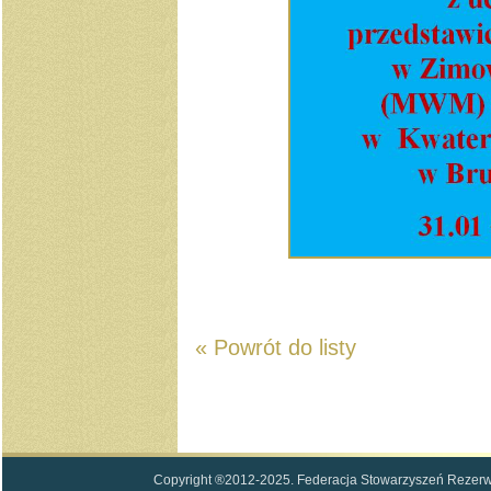
« Powrót do listy
Copyright ®2012-2025. Federacja Stowarzyszeń Rezerwi