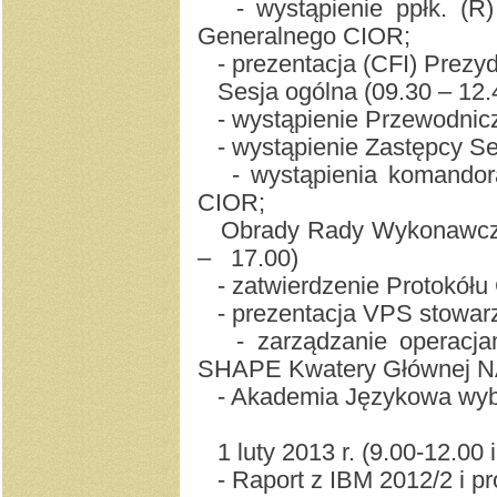
- wystąpienie ppłk. (R
Generalnego CIOR;
- prezentacja (CFI) 
Sesja ogólna (09.30 – 12
- wystąpienie Przewodni
- wystąpienie Zastępcy S
- wystąpienia komandor
CIOR;
Obrady Rady Wykonawczej
– 17.00)
- zatwierdzenie Protokół
- prezentacja VPS stowa
- zarządzanie operacjam
SHAPE Kwatery Głównej 
- Akademia Językowa wybo
1 luty 2013 r. (9.00-12.00 
- Raport z IBM 2012/2 i p